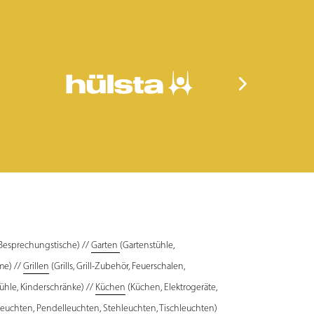
 Besprechungstische) //
Garten
(Gartenstühle,
me) //
Grillen
(Grills, Grill-Zubehör, Feuerschalen,
ühle, Kinderschränke) //
Küchen
(Küchen, Elektrogeräte,
uchten, Pendelleuchten, Stehleuchten, Tischleuchten)