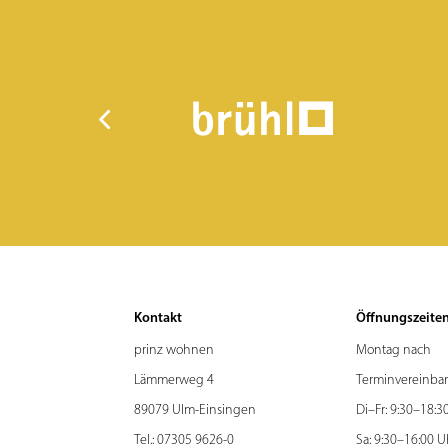
Kontakt
Öffnungszeite
prinz wohnen
Montag nach
Lämmerweg 4
Terminvereinba
89079 Ulm-Einsingen
Di–Fr: 9:30–18:3
Tel.:
07305 9626-0
Sa: 9:30–16:00 U