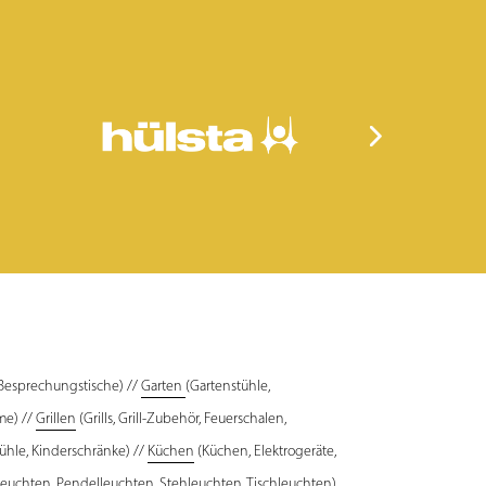
 Besprechungstische) //
Garten
(Gartenstühle,
me) //
Grillen
(Grills, Grill-Zubehör, Feuerschalen,
ühle, Kinderschränke) //
Küchen
(Küchen, Elektrogeräte,
uchten, Pendelleuchten, Stehleuchten, Tischleuchten)